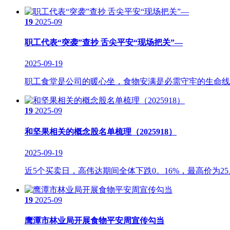
19
2025-09
职工代表“突袭”查抄 舌尖平安“现场把关”—
2025-09-19
职工食堂是公司的暖心坐，食物安满是必需守牢的生命线。
19
2025-09
和坚果相关的概念股名单梳理（2025918）
2025-09-19
近5个买卖日，高伟达期间全体下跌0。16%，最高价为25。9
19
2025-09
鹰潭市林业局开展食物平安周宣传勾当