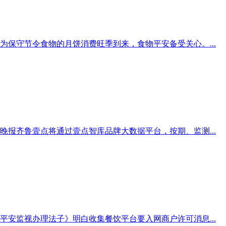
保守节令食物的月饼消费旺季到来，食物平安备受关心。...
报齐鲁壹点将通过壹点智库品牌大数据平台，按期、监测...
安监视办理法子》明白收集餐饮平台要入网商户许可消息...