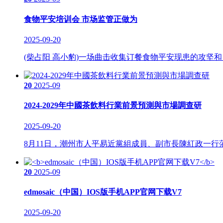
食物平安培训会 市场监管正做为
2025-09-20
(柴占阳 高小豹)一场曲击收集订餐食物平安现患的攻坚和
20
2025-09
2024-2029年中國茶飲料行業前景預測與市場調查研
2025-09-20
8月11日，潮州市人平易近黨組成員、副市長陳紅政一行
20
2025-09
edmosaic（中国）IOS版手机APP官网下载V7
2025-09-20