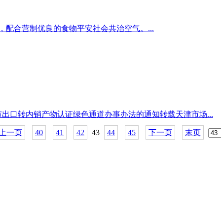
，配合营制优良的食物平安社会共治空气。...
出口转内销产物认证绿色通道办事办法的通知转载天津市场...
上一页
40
41
42
43
44
45
下一页
末页