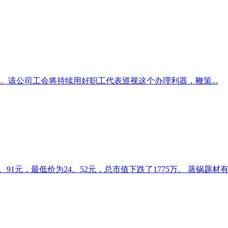
该公司工会将持续用好职工代表巡视这个办理利器，鞭策...
1元，最低价为24。52元，总市值下跌了1775万。 蒸锅题材有：