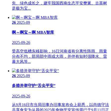
先、绿色成长之，建牢我国西南生态平安樊篱。古茶树
是极为宝...
26
2025-09
啊～啊宝～啊 MBA智库
2025-09-26
受高空低槽东移影响，16日河南省有分离性阵雨、雨量
分布不均，部局部中雨或大雨，并伴有短时强降水、雷
暴大风等...
26
2025-09
多措并举守护“舌尖平安”
2025-09-26
从9月16日市当局旧事办旧事发布会上获悉，以尚德守法
共享食安为从题的2025年食物平安宣传周已于9月11日正