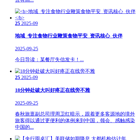
25
2025-09
地域_专注食物行业鞭策食物平安_资讯核心_伙伴
2025-09-25
今日导读：某餐厅失信发卡！...
25
2025-09
18分钟处破大叫好疼正在线旁不雅
2025-09-25
春秋旅逛副总司理周卫红暗示，跟着更多客源地的境外
旅客得以通过更便利的体例来到中国，领会、感触感染
中国的...