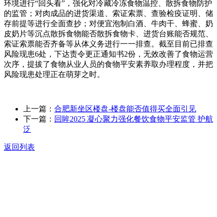
环境进行“回头看”，强化对冷藏冷冻食物温控、散拆食物防护
的监管；对肉成品的进货渠道、索证索票、查验检疫证明、储
存前提等进行全面查抄；对便宜泡制白酒、牛肉干、蜂蜜、奶
皮奶片等沉点散拆食物能否散拆食物卡、进货台账能否规范、
索证索票能否齐备等从体义务进行一一排查。截至目前已排查
风险现患6处，下达责令更正通知书2份，无效改善了食物运营
次序，提拔了食物从业人员的食物平安素养取办理程度，并把
风险现患处理正在萌芽之时。
上一篇：
合肥新坐区楼盘-楼盘能否值得买全面引见
下一篇：
回眸2025 凝心聚力强化餐饮食物平安监管 护航
泛
返回列表
关于我们
食品安全动态
食品安全知识