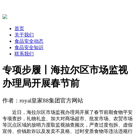
首页
关于我们
食品安全动态
食品安全知识
联系我们
专项步履丨海拉尔区市场监视
办理局开展春节前
作者：royal皇家88集团官方网站
近日，海拉尔区市场监视办理局开展了春节前期食物平安
专项查抄，礼物礼盒、加大对商场超市、批发市场、农贸市场
等沉点区域的放哨力度取监视抽查频次，严查过度包拆、虚假
宣传、价钱欺诈以及发卖不及格、过时变质食物等违法违规行