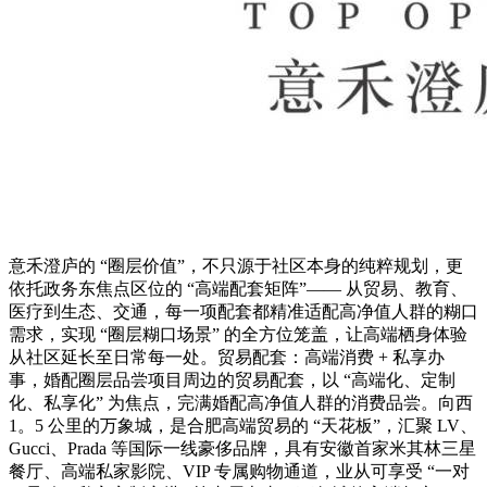
意禾澄庐的 “圈层价值”，不只源于社区本身的纯粹规划，更
依托政务东焦点区位的 “高端配套矩阵”—— 从贸易、教育、
医疗到生态、交通，每一项配套都精准适配高净值人群的糊口
需求，实现 “圈层糊口场景” 的全方位笼盖，让高端栖身体验
从社区延长至日常每一处。贸易配套：高端消费 + 私享办
事，婚配圈层品尝项目周边的贸易配套，以 “高端化、定制
化、私享化” 为焦点，完满婚配高净值人群的消费品尝。向西
1。5 公里的万象城，是合肥高端贸易的 “天花板”，汇聚 LV、
Gucci、Prada 等国际一线豪侈品牌，具有安徽首家米其林三星
餐厅、高端私家影院、VIP 专属购物通道，业从可享受 “一对