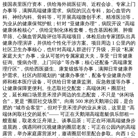
接国表里医疗资本，供给海外就医征询、近程会诊、专家上门
办事等，满脚高端健康需求。病院的沉点专科，如心血管内
科、神经内科、骨科等，可开展高端微创手术、精准医治等，
为业从的健康保驾护航；针对 “亚健康办理”，病院开设 “高端
健康体检核心”，供给定制化体检套餐，包含基因检测、肿瘤
早筛、心脑血管风险评估等高端项目，体检后由专家团队出具
健康办理演讲，并供给个性化干涉方案。项目周边 1 公里内的
社区卫生办事核心，也针对高端人群进行了升级，开设 “私家
家庭大夫” 办事，业从可签约专属家庭大夫，享受 “日常健康
征询、慢病办理、上门问诊” 等办事；核心还配备 “高端康复
理疗区”，供给西医摄生、康复锻炼等办事，满脚日常健康养
护需求。社区内部规划的 “健康办事坐”，配备专业健康办理
师和根本医疗设备，可供给日常健康监测、应急救援等办事，
让健康保障更便利。生态取社交配套：高端休闲 + 圈层社
交，延长糊口场景意禾澄庐周边的生态配套，不只是 “休闲场
合”，更是 “圈层社交场景”。向南 500 米的天鹅湖公园，是合
肥的 “城市会客堂”，但对于意禾澄庐的业从来说，这里是 “高
端休闲取社交的延长”—— 可正在天鹅湖高端逛艇俱乐部租一
艘逛艇，取老友泛舟湖上、谈事品茶；可正在环湖高端健身步
道晨跑，偶遇同样沉视健康的圈层老友；可正在公园内的高端
露营，举办家庭露营派对，邀请圈层邻里配合参取。向西 1 公