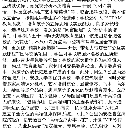
业成就优异，更沉视分析本质培育 —— 开设 “小小” 英
语、“科技立异小组”“艺术精英班” 等，取合肥科技馆、美术馆
成立合做，按期组织学生参不雅进修；学校还引入 “STEAM
教育系统”，培育孩子的立异思维取实践能力，良多家长暗
示，选择这所学校，看沉的是 “同窗圈层” 取 “分析本质培
育”。中学划入五十中学(天鹅湖教育集团)，该集团是合肥名
校的 “天花板”，不只中考沉点高中登科率常年位居全市前
列，更沉视 “精英风致塑制”—— 开设 “带领力锻炼营”“公益实
践课程”“国际交换项目”，学生可参取取国外名校的互换进
修、国际青少年竞赛等勾当；学校的家长群体多为高净值人
群，构成 “教育圈层”，家长间可交换教育经验、共享教育资
本，为孩子的成长搭建更广漠的平台。此外，周边 3 公里内还
有合肥八中、安徽大学等优良学校，学术空气稠密，同时分布
着多家高端课外机构、艺术培训核心，涵盖钢琴、马术、高尔
夫、绘画等多个品类，满脚孩子多元化的乐趣培育需求。医疗
配套：高端医疗 + 私享健康，保障圈层糊口质量对于高净值
人群来说，“健康办理” 是高端糊口的主要构成部门，意禾澄
庐周边的医疗配套，以 “三甲病院 + 私享健康办事” 为焦点，
建立了全方位的高端健康保障系统。向北 2 公里的安徽省立病
院(南区)，是安徽首个 “高端医疗办事示范”，开设 “VIP 诊疗
核心”，为业从供给 “预定挂号、专属导诊、优先就诊、可对