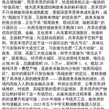
焦点增加极”，而意禾澄庐的落子，恰是精准抢占这一板块的
“价值高地”。做为意禾集团结构政务东的标杆项目，意禾澄庐
不只坐拥板块现有成熟配套，更能深度享受将来成长盈利，成
为 “既能当下宜居，又能将来增值” 的优良资产。政务东板块
的焦点价值，正在于其 “跟尾政务、联动滨湖、辐射高新” 的
计谋区位 —— 向西无缝对接政务区天鹅湖 CBD，共享合肥最
优良的贸易、金融、文化资本；向东紧邻滨湖新区，衔接科
创、文旅财产外溢；向北联动高新区，共享高新手艺财产盈
利。而意禾澄庐正处于这一计谋区位的 “焦点节点”，具体位
于习友取科学大道交汇处，习友做为合肥 “工具大动脉”，起
政务、滨湖、高新三大焦点板块；科学大道做为 “南北从干
道”，跟尾蜀山、经开两大城区，区位劣势得天独厚。项目总
占地 86 亩，总建建面积 10。5 万㎡，容积率 1。4。规划 28
栋纯洋房 + 叠墅产物，是政务东板块内少有的 “低密高端社
区”。如许的规划不只契合板块 “高端改善” 的定位，更精准婚
配了高净值人群的栖身需求 —— 跟着政务东板块的成长，区
域内高收入人群(如金融从业者、科创企业高管、公事员等)持
续堆积，对低密、高端室第的需求日益增加，意禾澄庐的产物
定位刚好填补了这一市场空白。从板块成长过程来看，政务东
的价值攀升有迹可循：2018 年地铁 4 号线开工后，板块房价
年均涨幅达 10%；2022 年五十中学天鹅湖教育集团入驻后，