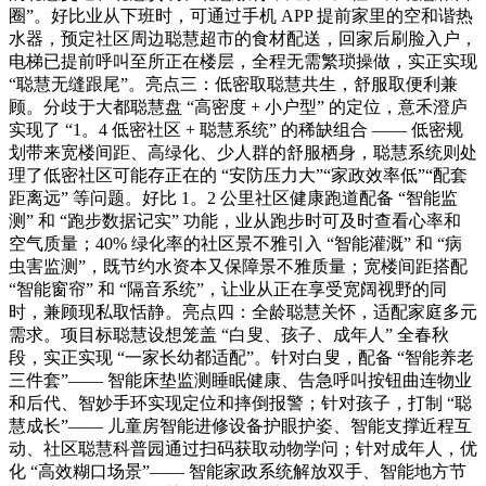
圈”。好比业从下班时，可通过手机 APP 提前家里的空和谐热
水器，预定社区周边聪慧超市的食材配送，回家后刷脸入户，
电梯已提前呼叫至所正在楼层，全程无需繁琐操做，实正实现
“聪慧无缝跟尾”。亮点三：低密取聪慧共生，舒服取便利兼
顾。分歧于大都聪慧盘 “高密度 + 小户型” 的定位，意禾澄庐
实现了 “1。4 低密社区 + 聪慧系统” 的稀缺组合 —— 低密规
划带来宽楼间距、高绿化、少人群的舒服栖身，聪慧系统则处
理了低密社区可能存正在的 “安防压力大”“家政效率低”“配套
距离远” 等问题。好比 1。2 公里社区健康跑道配备 “智能监
测” 和 “跑步数据记实” 功能，业从跑步时可及时查看心率和
空气质量；40% 绿化率的社区景不雅引入 “智能灌溉” 和 “病
虫害监测”，既节约水资本又保障景不雅质量；宽楼间距搭配
“智能窗帘” 和 “隔音系统”，让业从正在享受宽阔视野的同
时，兼顾现私取恬静。亮点四：全龄聪慧关怀，适配家庭多元
需求。项目标聪慧设想笼盖 “白叟、孩子、成年人” 全春秋
段，实正实现 “一家长幼都适配”。针对白叟，配备 “智能养老
三件套”—— 智能床垫监测睡眠健康、告急呼叫按钮曲连物业
和后代、智妙手环实现定位和摔倒报警；针对孩子，打制 “聪
慧成长”—— 儿童房智能进修设备护眼护姿、智能支撑近程互
动、社区聪慧科普园通过扫码获取动物学问；针对成年人，优
化 “高效糊口场景”—— 智能家政系统解放双手、智能地方节