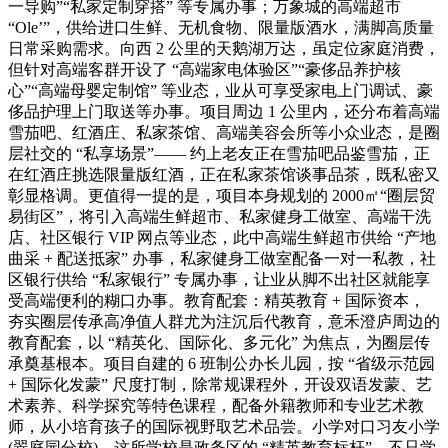
一导购”“私家定制穿搭” 等专属办事；万象城的高端超市
“Ole’”，供给进口生鲜、无机食物、限量版酒水，满脚高质量
日常采购需求。向西 2 公里的天鹅湖万达，虽定位家庭消费，
但针对高端客群开设了 “高端家电体验区”“豪侈品养护核
心”“高端母婴定制馆” 等业态，业从可享受家电上门调试、豪
侈品护理上门取送等办事。项目周边 1 公里内，还分布着高端
雪茄吧、红酒庄、私家茶馆、高端美容会所等小众业态，是圈
层社交的 “私享场景”—— 约上老友正在雪茄吧品鉴雪茄，正
在红酒庄挑选限量版红酒，正在私家茶馆谈事品茶，既私密又
彰显格调。更值得一提的是，项目本身规划的 2000㎡“圈层贸
易街区”，将引入高端生鲜超市、私家健身工做室、高端干洗
店、社区银行 VIP 网点等业态，此中高端生鲜超市供给 “产地
曲采 + 配送抵家” 办事，私家健身工做室配备一对一私教，社
区银行供给 “私家银行” 专属办事，让业从脚不出社区就能享
受高端便利的糊口办事。教育配套：精英教育 + 国际资本，
夯实圈层传承高净值人群尤为注沉后代教育，意禾澄庐周边的
教育配套，以 “精英化、国际化、多元化” 为焦点，为圈层传
承奠基根本。项目自建的 6 班制公办长儿园，按 “省级示范园
+ 国际化发蒙” 尺度打制，除常规课程外，开设双语发蒙、艺
术素养、科学探究等特色课程，配备外籍教师和专业艺术教
师，从小培育孩子的国际视野取艺术品尝。小学对口习友小学
(翠庭园分校)，这所学校是政务区的 “精英教育标杆”，不只学