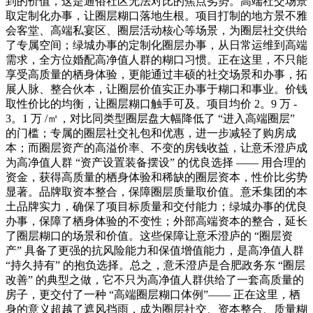
到的价值，这是通俗社区无法对比的焦点劣势。高端社交场景
取定制化办事，让圈层糊口落地生根。项目打制的地方景不雅
会客堂、高端私宴区、圈层活动核心等场景，为圈层社交供给
了专属空间；绿城办事的定制化圈层办事，从日常运维到高端
需求，全方位婚配高净值人群的糊口习惯。正在这里，不只能
享受高质量的栖身体验，更能通过丰硕的社交场景和办事，拓
展人脉、整合伙本，让圈层价值实正办事于糊口和事业。价钱
取性价比的均衡，让圈层糊口触手可及。项目均价 2。9 万 -
3。1 万 /㎡，对比同类型圈层盘大幅降低了 “进入高端圈层”
的门槛；专属的圈层社交礼包和优惠，进一步减轻了购房成
本；而圈层资产的高溢价率、不变的房钱收益，让意禾澄庐成
为高净值人群 “资产设置装备摆设” 的优良选择 —— 用合理的
资金，获得高质量的栖身体验和稀缺的圈层资本，性价比劣势
显著。品牌取资本整合，保障圈层质量取价值。意禾集团的本
土品牌实力，确保了项目标质量和交付能力；绿城办事的优良
办事，保障了栖身体验的不变性；外部高端资本的整合，延长
了圈层糊口的场景和价值。这些保障让意禾澄庐的 “圈层资
产” 具备了更强的抗风险能力和保值增值能力，是高净值人群
“持久持有” 的抱负选择。总之，意禾澄庐是合肥政务东 “圈层
改善” 的典型之做，它不只为高净值人群供给了一套高质量的
房子，更交付了一种 “高端圈层糊口体例”—— 正在这里，栖
身的意义超越了遮风挡雨，成为圈层社交、资本整合、质量糊