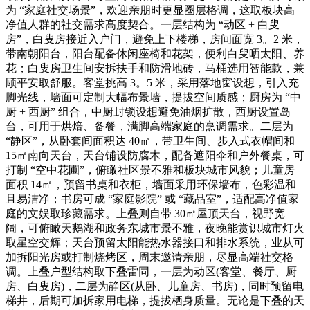
为 “家庭社交场景”，欢迎亲朋时更显圈层格调，这取板块高
净值人群的社交需求高度契合。一层结构为 “动区 + 白叟
房”，白叟房接近入户门，避免上下楼梯，房间面宽 3。2 米，
带南朝阳台，阳台配备休闲座椅和花架，便利白叟晒太阳、养
花；白叟房卫生间安拆扶手和防滑地砖，马桶选用智能款，兼
顾平安取舒服。客堂挑高 3。5 米，采用落地窗设想，引入充
脚光线，墙面可定制大幅布景墙，提拔空间质感；厨房为 “中
厨 + 西厨” 组合，中厨封锁设想避免油烟扩散，西厨设置岛
台，可用于烘焙、备餐，满脚高端家庭的烹调需求。二层为
“静区”，从卧套间面积达 40㎡，带卫生间、步入式衣帽间和
15㎡南向天台，天台铺设防腐木，配备遮阳伞和户外餐桌，可
打制 “空中花圃”，俯瞰社区景不雅和板块城市风貌；儿童房
面积 14㎡，预留书桌和衣柜，墙面采用环保墙布，色彩温和
且易洁净；书房可成 “家庭影院” 或 “藏品室”，适配高净值家
庭的文娱取珍藏需求。上叠则自带 30㎡屋顶天台，视野宽
阔，可俯瞰天鹅湖和政务东城市景不雅，夜晚能赏识城市灯火
取星空交辉；天台预留太阳能热水器接口和排水系统，业从可
加拆阳光房或打制烧烤区，周末邀请亲朋，尽显高端社交格
调。上叠户型结构取下叠雷同，一层为动区(客堂、餐厅、厨
房、白叟房)，二层为静区(从卧、儿童房、书房)，同时预留电
梯井，后期可加拆家用电梯，提拔栖身质量。无论是下叠的天