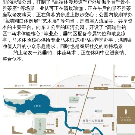
里的绿轴公园，打制了 “高端休漫步道”“户外瑜伽平台”“景不
雅茶座” 等场景，业从可正在清晨瑜伽，正在午后的景不雅茶
座取老友聊天，正在薄暮的步道上散步交心；公园内按期举办
“高端糊口体例展”“艺术展” 等勾当，是圈层人流品尝、共享资
本的主要平台。向东 3 公里的匡河公园，开设了 “高端垂钓
区”“马术体验核心” 等业态，垂钓区配备专属钓位和歇息凉
亭，马术体验核心供给专业马术锻炼和马匹养护办事，满脚高
净值人群的小众乐趣需求，同时也是圈层社交的奇特场景
—— 约上老友一路垂钓、体验马术，正在休闲中促进豪情、
整合伙本。