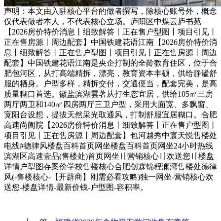
声明：本文由入驻核心平台的做者撰写，除核心账号外，概念
仅代表做者本人，不代表核心立场。庐阳区中煤云庐书苑
【2026房价特价消息丨细致解答丨正在售户型图丨项目引见丨
正在售房源丨周边配套】中国铁建花语江南【2026房价特价消
息丨细致解答丨正在售户型图丨项目引见丨正在售房源丨周边
配套】中国铁建花语江南是央企打制的全龄教育住区，位于合
肥包河区，从打高端精拆，漂亮，教育资本丰硕，供给静谧舒
服的栖身。户型多样，精拆交付，交通便当，配套完美，是高
质量糊口首选。徽盐滨湖雲著从打生态宜居，供给105㎡三房
两厅两卫和140㎡四房两厅三卫户型，采用大面宽、多飘窗、
宽阳台设想，提拔天然采光取通风，打制舒服宜居糊口。合肥
高速尚阖院【2026房价特价消息丨细致解答丨正在售户型图丨
项目引见丨正在售房源丨周边配套】包河越秀中寰天悦售楼处
电线#德律风楼盘百科首页网坐楼盘百科首页网坐24小时热线
滨湖区高速壹品(售楼处)首页网坐〢营销核心〢欢送您〢楼盘
详情户型图存案价学校售楼核心合肥创霖锦程澜湾售楼处德律
风(-售楼核心-【开辟商】刚需必看攻略)独一网坐-营销核心欢
送您-楼盘详情-最新价钱-户型图-容积率。