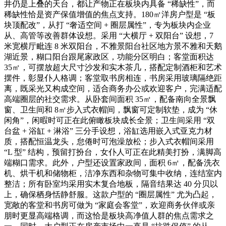
井仍是上叠的天台，都让产物正在板块内具备 “稀缺性”，而
稀缺性恰是资产保值增值的焦点支持。180㎡洋房户型是 “板
块顶配改”，从打 “奢适空间 + 圈层属性”，专为板块内企业
从、高管等改善群体设想。采用 “大横厅 + 双阳台” 设想，7
米宽横厅毗连 8 米双阳台，不雅景阳台社区地方景不雅和天鹅
湖近景，糊口阳台跟尾家政区，功能分区明白；客堂面积达
35㎡，可摆放超大尺寸沙发和实木茶几，搭配定制酒柜和艺术
摆件，彰显仆人格调；客堂取书房相连，书房采用玻璃隔绝距
离，既采光又构成空间，适合商务办公或欢迎客户，完满适配
高端圈层的社交需求。从卧套间面积 35㎡，配备南向全景飘
窗、卫生间和 8㎡步入式衣帽间，飘窗可定制软垫，成为 “休
闲角”，闲暇时可正在此俯瞰板块成长全景；卫生间采用 “双
台盆 + 浴缸 + 淋浴” 三分手设想，浴缸选用嵌入式亚克力材
质，搭配恒温龙头，怠倦时可泡澡放松；步入式衣帽间采用
“L 型” 结构，预留打扮台，女仆人可正在此精美打扮，满脚高
端糊口需求。此外，户型还设置家政间，面积 6㎡，配备洗衣
机、烘干机和储物柜，洁净东西和杂物可集中收纳，连结室内
整洁；所有卧室均采用实木复合地板，隔音结果达 40 分贝以
上，确保栖身恬静舒服。这款户型的 “圈层属性” 尤为凸起，
宽敞的客堂和书房可做为 “家庭会客堂”，欢迎商务伙伴或亲
朋时更显高端格调，而这恰是板块高净值人群的焦点需求之