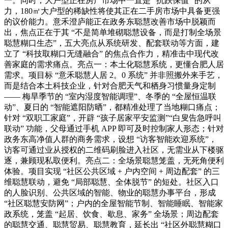
一。同时，大户型正在房产市场中一直是 “抗跌保值” 的从
力，180㎡大户型的稀缺性将使其正在二手房市场中具备更强
的议价能力。意禾澄庐能正在政务东聪慧改善市场中脱颖而
出，焦点正在于其 “不是简单堆砌聪慧设备，而是打制全场景
聪慧糊口生态”，五大亮点从系统研发、配套联动等方面，建
立了 “科技取糊口无缝融合” 的焦点合作力，精准击中现代改
善家庭的需求痛点。亮点一：本土化聪慧系统，更懂合肥人居
需求。项目标 “意禾聪慧人居 2。0 系统” 并非照搬外来手艺，
而是结合本土科技企业，针对合肥天气和栖身习惯量身定制
—— 梅旱季节的 “室内湿度智能调理”、冬季的 “全屋恒温联
动”、夏日的 “智能遮阳防晒”，都精准处理了当地糊口痛点；
针对 “双职工家庭”，开辟 “孩子居家平安监测”“白叟告急呼叫
联动” 功能，父母通过手机 APP 即可及时控制家人形态；针对
政务东高净值人群的商务需求，设想 “访客智能欢迎系统”，
访客可通过业从授权的二维码刷脸进入社区，无需业从下楼驱
逐，兼顾现私取便利。亮点二：全场景聪慧笼盖，无死角便利
体验。项目实现 “社区公共区域 + 户内空间 + 周边配套” 的三
维聪慧联动，避免 “局部聪慧、全体脱节” 的短处。社区入口
的人脸识别、公共区域的智能、物业的聪慧办事平台，形成
“社区聪慧安防网”；户内的全屋智能节制、智能睡眠、智能家
政系统，笼盖 “起居、饮食、歇息、家务” 全场景；周边配套
的聪慧交通、聪慧贸易、聪慧教育，延长出 “社区外聪慧糊口