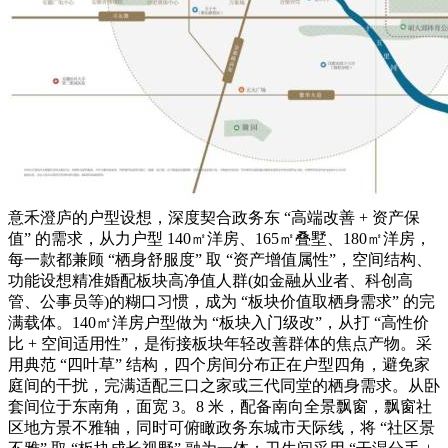
意禾澄庐的户型设想，深度契合政务东 “高端改善 + 资产保
值” 的需求，从力户型 140㎡洋房、165㎡叠墅、180㎡洋房，
每一款都兼顾 “栖身舒服度” 取 “资产增值属性”，空间结构、
功能设想精准婚配板块高净值人群(如金融从业者、科创高
管、公事员等)的糊口习惯，成为 “板块价值取栖身需求” 的完
满载体。140㎡洋房户型做为 “板块入门级改”，从打 “高性价
比 + 空间适用性”，是衔接板块年轻改善群体的焦点产物。采
用典范 “四叶草” 结构，四个房间分布正在户型四角，避免家
庭间的干扰，完满适配三口之家或三代同堂的栖身需求。从卧
套间位于东南角，面宽 3。8 米，配备南向全景飘窗，飘窗社
区地方景不雅轴，同时可俯瞰政务东城市天际线，将 “社区景