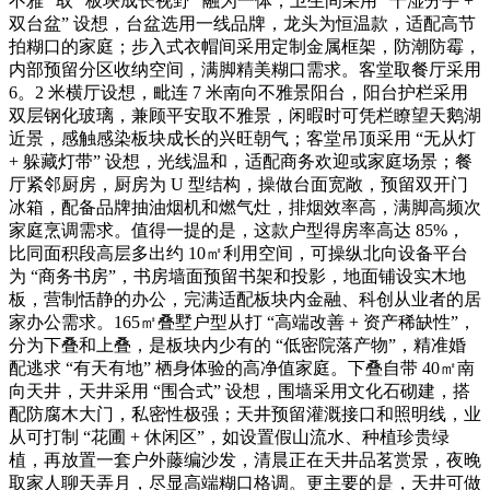
不雅” 取 “板块成长视野” 融为一体；卫生间采用 “干湿分手 +
双台盆” 设想，台盆选用一线品牌，龙头为恒温款，适配高节
拍糊口的家庭；步入式衣帽间采用定制金属框架，防潮防霉，
内部预留分区收纳空间，满脚精美糊口需求。客堂取餐厅采用
6。2 米横厅设想，毗连 7 米南向不雅景阳台，阳台护栏采用
双层钢化玻璃，兼顾平安取不雅景，闲暇时可凭栏瞭望天鹅湖
近景，感触感染板块成长的兴旺朝气；客堂吊顶采用 “无从灯
+ 躲藏灯带” 设想，光线温和，适配商务欢迎或家庭场景；餐
厅紧邻厨房，厨房为 U 型结构，操做台面宽敞，预留双开门
冰箱，配备品牌抽油烟机和燃气灶，排烟效率高，满脚高频次
家庭烹调需求。值得一提的是，这款户型得房率高达 85%，
比同面积段高层多出约 10㎡利用空间，可操纵北向设备平台
为 “商务书房”，书房墙面预留书架和投影，地面铺设实木地
板，营制恬静的办公，完满适配板块内金融、科创从业者的居
家办公需求。165㎡叠墅户型从打 “高端改善 + 资产稀缺性”，
分为下叠和上叠，是板块内少有的 “低密院落产物”，精准婚
配逃求 “有天有地” 栖身体验的高净值家庭。下叠自带 40㎡南
向天井，天井采用 “围合式” 设想，围墙采用文化石砌建，搭
配防腐木大门，私密性极强；天井预留灌溉接口和照明线，业
从可打制 “花圃 + 休闲区”，如设置假山流水、种植珍贵绿
植，再放置一套户外藤编沙发，清晨正在天井品茗赏景，夜晚
取家人聊天弄月，尽显高端糊口格调。更主要的是，天井可做