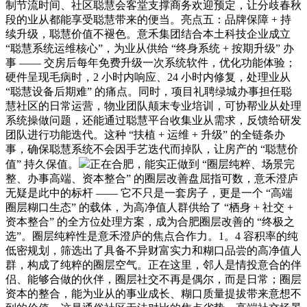
制节流时间、社区聪慧会客堂支撑商务欢迎预定，让分歧春秋
段的业从都能享受聪慧带来的便当。亮点五：品牌保障 + 持
续升级，聪慧价值不褪色。意禾集团结合本土科技企业成立
“聪慧系统运维核心”，为业从供给 “终身系统 + 按期升级” 办
事 —— 交房后每年免费升级一次系统软件，优化功能体验；
硬件呈现毛病时，2 小时内响应、24 小时内修复，处理业从
“聪慧设备后期难” 的痛点。同时，项目礼聘绿城办事担任聪
慧社区的日常运营，物业团队颠末专业培训，可协帮业从处理
系统操做问题，还能通过聪慧平台收集业从需求，反馈给研发
团队进行功能迭代。这种 “扶植 + 运维 + 升级” 的全链条办
事，确保聪慧系统不会因手艺迭代而掉队，让房产的 “聪慧价
值” 持久保值。
正在合肥，能实正做到 “圈层纯粹、场景完
整、办事高端、资本整合” 的圈层改善盘屈指可数，意禾澄庐
无疑是此中的标杆 —— 它不只是一套房子，更是一个 “高端
圈层糊口生态” 的载体，为高净值人群供给了 “栖身 + 社交 +
资本整合” 的全方位处理方案，成为合肥圈层改善的 “终极之
选”。圈层纯粹性是意禾澄庐的焦点合作力。1。4 容积率的纯
低密规划，筛选出了具备不异财富实力和糊口品尝的高净值人
群，构成了纯粹的圈层空气。正在这里，邻人是情投意合的伴
侣、能够合做的伙伴，圈层社交不再是偶尔，而是日常；圈层
资本的整合，能为业从的事业成长、糊口质量提拔带来意想不