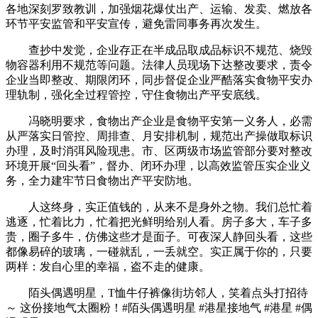
各地深刻罗致教训，加强烟花爆仗出产、运输、发卖、燃放各
环节平安监管和平安宣传，避免雷同事务再次发生。
查抄中发觉，企业存正在半成品取成品标识不规范、烧毁
物容器利用不规范等问题。法律人员现场下达整改要求，责令
企业当即整改、期限闭环，同步督促企业严酷落实食物平安办
理轨制，强化全过程管控，守住食物出产平安底线。
冯晓明要求，食物出产企业是食物平安第一义务人，必需
从严落实日管控、周排查、月安排机制，规范出产操做取标识
办理，及时消弭风险现患。市、区两级市场监管部分要对整改
环境开展“回头看”，督办、闭环办理，以高效监管压实企业义
务，全力建牢节日食物出产平安防地。
人这终身，实正值钱的，从来不是身外之物。我们总忙着
逃逐，忙着比力，忙着把光鲜明给别人看。房子多大，车子多
贵，圈子多牛，仿佛这些才是面子。可夜深人静回头看，这些
都像易碎的玻璃，一碰就乱，一丢就空。实正属于你的，只要
两样：发自心里的幸福，盗不走的健康。
陌头偶遇明星，T恤牛仔裤像街坊邻人，笑着点头打招待
～ 这份接地气太圈粉！#陌头偶遇明星 #港星接地气 #港星 #偶