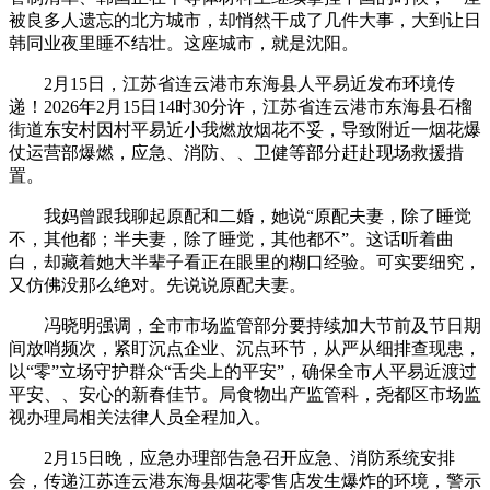
被良多人遗忘的北方城市，却悄然干成了几件大事，大到让日
韩同业夜里睡不结壮。这座城市，就是沈阳。
2月15日，江苏省连云港市东海县人平易近发布环境传
递！2026年2月15日14时30分许，江苏省连云港市东海县石榴
街道东安村因村平易近小我燃放烟花不妥，导致附近一烟花爆
仗运营部爆燃，应急、消防、、卫健等部分赶赴现场救援措
置。
我妈曾跟我聊起原配和二婚，她说“原配夫妻，除了睡觉
不，其他都；半夫妻，除了睡觉，其他都不”。这话听着曲
白，却藏着她大半辈子看正在眼里的糊口经验。可实要细究，
又仿佛没那么绝对。先说说原配夫妻。
冯晓明强调，全市市场监管部分要持续加大节前及节日期
间放哨频次，紧盯沉点企业、沉点环节，从严从细排查现患，
以“零”立场守护群众“舌尖上的平安”，确保全市人平易近渡过
平安、、安心的新春佳节。局食物出产监管科，尧都区市场监
视办理局相关法律人员全程加入。
2月15日晚，应急办理部告急召开应急、消防系统安排
会，传递江苏连云港东海县烟花零售店发生爆炸的环境，警示