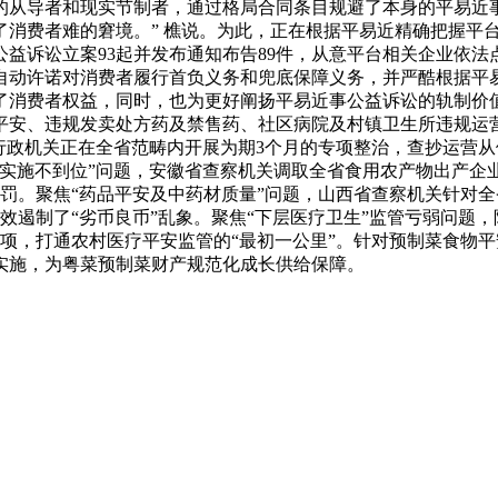
的从导者和现实节制者，通过格局合同条目规避了本身的平易近
了消费者难的窘境。” 樵说。为此，正在根据平易近精确把握平
益诉讼立案93起并发布通知布告89件，从意平台相关企业依
自动许诺对消费者履行首负义务和兜底保障义务，并严酷根据平
了消费者权益，同时，也为更好阐扬平易近事公益诉讼的轨制价
平安、违规发卖处方药及禁售药、社区病院及村镇卫生所违规运营
政机关正在全省范畴内开展为期3个月的专项整治，查抄运营从体
制实施不到位”问题，安徽省查察机关调取全省食用农产物出产企
惩罚。聚焦“药品平安及中药材质量”问题，山西省查察机关针对全
，无效遏制了“劣币良币”乱象。聚焦“下层医疗卫生”监管亏弱问
18项，打通农村医疗平安监管的“最初一公里”。针对预制菜食
实施，为粤菜预制菜财产规范化成长供给保障。