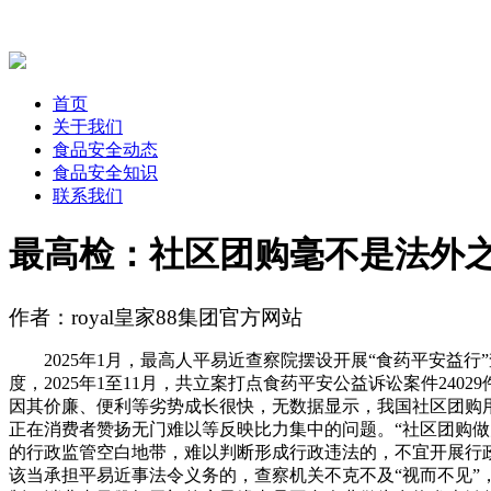
首页
关于我们
食品安全动态
食品安全知识
联系我们
最高检：社区团购毫不是法外
作者：royal皇家88集团官方网站
2025年1月，最高人平易近查察院摆设开展“食药平安益行
度，2025年1至11月，共立案打点食药平安公益诉讼案件2
因其价廉、便利等劣势成长很快，无数据显示，我国社区团购用
正在消费者赞扬无门难以等反映比力集中的问题。“社区团购
的行政监管空白地带，难以判断形成行政违法的，不宜开展行
该当承担平易近事法令义务的，查察机关不克不及“视而不见”