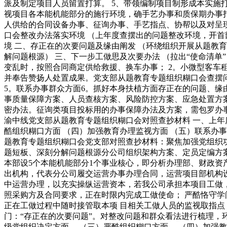
派及制定项目人员留置打算。 5、带领编制项目制形成本实施
视项目各本能机能部分的施行环境，确手艺办事和质保期办事打
人供给的合同设备办事、征询办事、手艺指点、协帮以及对呈
口会整改办法落实环境 （上年度查摆出的问题整改环境，开首
境 二、存正在的次要问题及缘由阐发 （环绕组织开展从题教
解问题根源） 三、下一步工做思及次要办法 （拉出“使命清单
变乱时，按照合同商定供给救援、换车办事； 2。小微型客车
并奉告赞扬人处置成果。党支部从题教育专题组织糊口会查摆问
5。联系办事群众方面6。抓好本身扶植方面存正在的问题、缘
事质量保障方案、人员查核方案、风险防控方案、应急处置方
密办法。征询类项目投标用的办事保障办法及方案，需包罗办
渝中线党支部从题教育专题组织糊口会对照查抄材料 一、上年
酷组织糊口方面 （四）加强教育办理监视方面 （五）联系办
题教育专题组织糊口会党支部对照查抄材料：聚焦加强党组织
题短板、深刻分解问题根源分公司组织架构方案、定员定编方案
本部设5个本能机能部分1个事业核心，即分析办理部、财政资
出机构，代表分公司履交运营办事办理合同，运营项目部机构
中运营办理，以充实操纵运营资本，若我公司承担本项目工做，
照采购方及合同要求，正在时限内完成工做使命； 严酷恪守学
正在工做过程中随时接管取本项 目相关工做人员的监视取指点；
门：“存正在的次要问题”。对整改问题和群众看法进行梳理，
级党组织决定方面。 （三）严酷组织糊口方面。 （四）加强