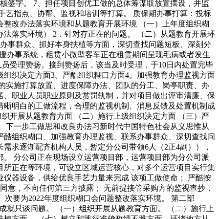
核签字。 7、担任项目创优工做的总体筹谋取放置摆设，并监
手艺指点、协帮、监视和培训等打算。 质保期办事打算：投标
整改办法落实环境和从题教育开展环境 （一）上年度组织糊
法落实环境） 2．针对存正在的问题。 （二）从题教育开展环
系办事群众、抓好本身扶植等方面，深切查找问题短板、深刻分
立救援办事系统，租赁小微型客车正在租赁期间呈现毛病或者发生
员受理赞扬。接到赞扬后，该当及时受理，于10日内处置完毕
级组织决定方面3。严酷组织糊口方面4。加强教育办理监视方面
尽的实施打算放置、进度保障办法、团队的分工、岗亭职责、办
诺、职业人员职业原则及赏罚轨制，并对项目做出评审清廉、保
清晰明白的工做流程，合理的监视机制、消息反馈及处置机制成
织开展从题教育方面 （二）施行上级组织决定方面 （三）严
四、下一步工做思和改良办法习新时代中国特色社会从义思惟从
严酷组织糊口、加强教育办理监视、联系办事群众、深切查找问
长需求逐渐配齐机构人员，暂定分公司带领6人（2正4副）），
部。 分公司正在现场设立运营项目部，运营项目部为分公司派
目所正在等环境，可设立区域运营核心，对多个运营项目实行集
仪器设备，供给优良手艺力量来完成 该项工做使命； 严酷按
同意，不向任何第三方披露； 无前提接管采购方的监视查抄，
次要为2022年度组织糊口会问题整改落实环境。 第二部
成就只谈问题。 （一）组织开展从题教育方面。 （二）施行上
扶植方面。 （七）树立和践行准确政绩不雅方面。环绕地方从