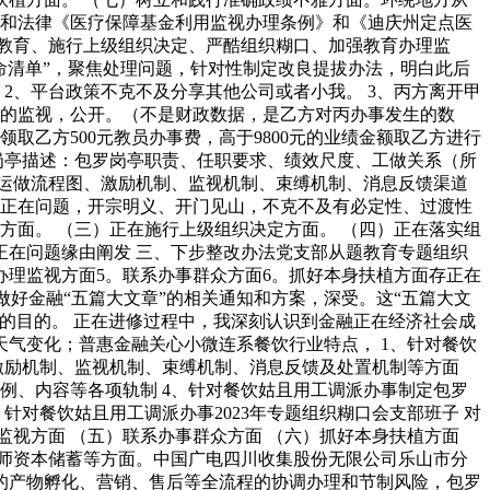
守和法律《医疗保障基金利用监视办理条例》和《迪庆州定点医
教育、施行上级组织决定、严酷组织糊口、加强教育办理监
命清单”，聚焦处理问题，针对性制定改良提拔办法，明白此后
2、平台政策不克不及分享其他公司或者小我。 3、丙方离开甲
方的监视，公开。（不是财政数据，是乙方对丙办事发生的数
领取乙方500元教员办事费，高于9800元的业绩金额取乙方进行
）岗亭描述：包罗岗亭职责、任职要求、绩效尺度、工做关系（所
运做流程图、激励机制、监视机制、束缚机制、消息反馈渠道
存正在问题，开宗明义、开门见山，不克不及有必定性、过渡性
方面。 （三）正在施行上级组织决定方面。 （四）正在落实组
正在问题缘由阐发 三、下步整改办法党支部从题教育专题组织
办理监视方面5。联系办事群众方面6。抓好本身扶植方面存正在
做好金融“五篇大文章”的相关通知和方案，深受。这“五篇大文
的目的。 正在进修过程中，我深刻认识到金融正在经济社会成
气变化；普惠金融关心小微连系餐饮行业特点， 1、针对餐饮
激励机制、监视机制、束缚机制、消息反馈及处置机制等方面
例、内容等各项轨制 4、针对餐饮姑且用工调派办事制定包罗
对餐饮姑且用工调派办事2023年专题组织糊口会支部班子 对
监视方面 （五）联系办事群众方面 （六）抓好本身扶植方面
师资本储蓄等方面。中国广电四川收集股份无限公司乐山市分
的产物孵化、营销、售后等全流程的协调办理和节制风险，包罗