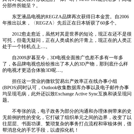
分部件所能呈？。
东芝液晶电视的REGZA品牌再次获得日本金赏。自2006
年推出以来，〈REGZA〉先后正在日本斩获了60多个。
2012愈走愈近，虽然对其是世界的短论，现正在还不是很
可托，但毫无疑问，正在人类成长的汗青上，现正在的人类正
处于一个转机点上…。
自2009岁暮至今，3D电视全面推广也差不多有一年多
了，各品牌电视也纷纷推出了本人的3D产物，那到底什么样
的电视才更适合体验3D呢…。
担任这一营业的微软贸易出产效率正在线办事小组
(BPOS)同时认可，Outlook收集数据库办事以及电子邮件办事
均呈现毛病，此外还以致Exchange Active Sync互换和谈呈现问
题。
不夸张的说，电子政务为部分的沟通和办理体例带来的史
无前例的性的变化，它打破了组织单元之间的边界，改变了以
往层层、书面功课、繁琐复杂的事务打点流程和审核体例，借
帮消息化的手艺手段，以虚拟化机！